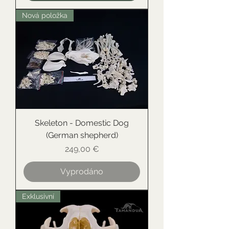
Nová položka
Skeleton - Domestic Dog
(German shepherd)
Cena
249,00 €
Vyprodáno
Exklusivní