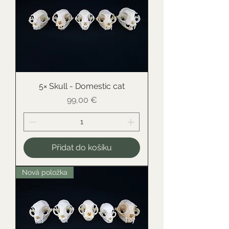
5× Skull - Domestic cat
Cena
99,00 €
Přidat do košíku
Nová položka