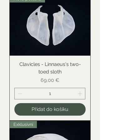
Clavicles - Linnaeus's two-
toed sloth
Cena
69,00 €
Přidat do košíku
Exklusivní