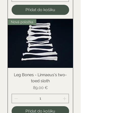
Přidat do košíku
Nová položka
Leg Bones - Linnaeus's two-
toed sloth
Cena
89,00 €
Přidat do košíku