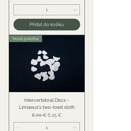
Přidat do košíku
Nová položka
Intervertebral Discs -
Linnaeus's two-toed sloth
Běžná cena
Zvýhodněná cena
6,70 €
6,25 €