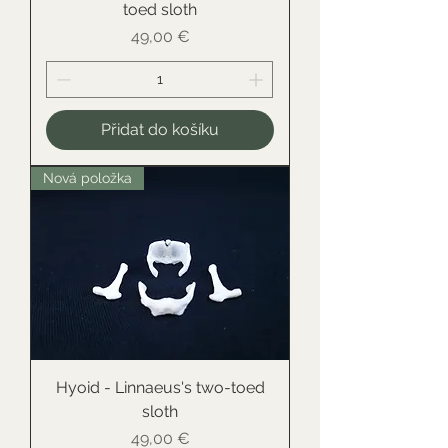
toed sloth
Cena
49,00 €
Přidat do košíku
Nová položka
Hyoid - Linnaeus's two-toed
sloth
Cena
49,00 €