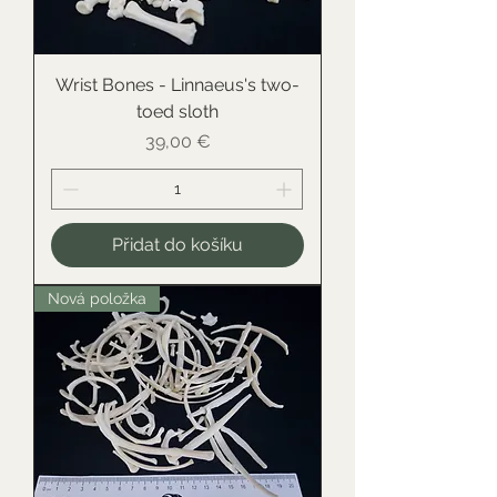
Wrist Bones - Linnaeus's two-
toed sloth
Cena
39,00 €
Přidat do košíku
Nová položka