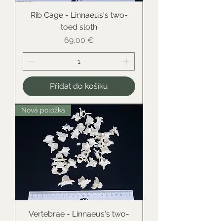
Rib Cage - Linnaeus's two-
toed sloth
Cena
69,00 €
Přidat do košíku
Nová položka
Vertebrae - Linnaeus's two-