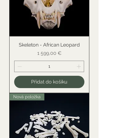
Skeleton - African Leopard
Cena
1 599,00 €
Přidat do košíku
Nová položka