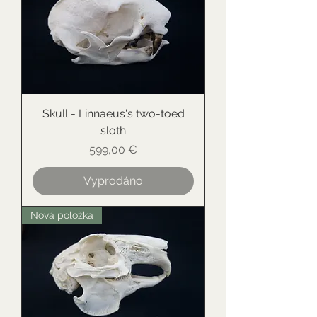
Skull - Linnaeus's two-toed
sloth
Cena
599,00 €
Vyprodáno
Nová položka