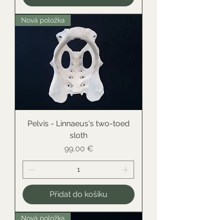
Nová položka
Pelvis - Linnaeus's two-toed
sloth
Cena
99,00 €
Přidat do košíku
Nová položka