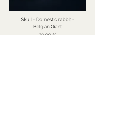
Skull - Domestic rabbit -
Belgian Giant
Cena
29,00 €
Vyprodáno
Nová položka
Skull - European Polecat -
parasitised