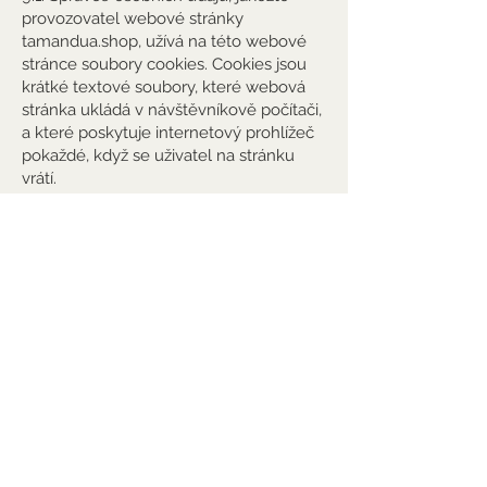
provozovatel webové stránky
tamandua.shop, užívá na této webové
stránce soubory cookies. Cookies jsou
krátké textové soubory, které webová
stránka ukládá v návštěvníkově počítači,
a které poskytuje internetový prohlížeč
pokaždé, když se uživatel na stránku
vrátí.
9.2. Standardní webové prohlížeče
(Internet Explorer, Mozilla Firefox,
Google Chrome apod.) podporují správu
cookies. V rámci nastavení prohlížečů
můžete jednotlivé cookie ručně mazat,
blokovat či zcela zakázat jejich použití,
lze je také blokovat nebo povolit jen pro
jednotlivé internetové stránky. Pro
detailnější informace, prosím, použijte
nápovědu vašeho prohlížeče. Pokud
bude mít váš prohlížeč použití cookies
povoleno, budeme vycházet z toho, že