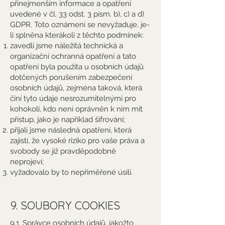
přinejmenším informace a opatření
uvedené v čl. 33 odst. 3 písm. b), c) a d)
GDPR. Toto oznámení se nevyžaduje, je-
li splněna kterákoli z těchto podmínek:
zavedli jsme náležitá technická a
organizační ochranná opatření a tato
opatření byla použita u osobních údajů
dotčených porušením zabezpečení
osobních údajů, zejména taková, která
činí tyto údaje nesrozumitelnými pro
kohokoli, kdo není oprávněn k nim mít
přístup, jako je například šifrování;
přijali jsme následná opatření, která
zajistí, že vysoké riziko pro vaše práva a
svobody se již pravděpodobně
neprojeví;
vyžadovalo by to nepřiměřené úsilí.
9. SOUBORY COOKIES
9.1. Správce osobních údajů, jakožto