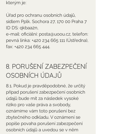
kterým je:
Úřad pro ochranu osobních údajů,
sídlem Pplk. Sochora 27, 170 00 Praha 7
ID DS: qkbaa2n,
e-mail: oficiální:
posta@uoou.cz
, telefon:
pevná linka:
+420 234 665 111
(Ústředna),
fax:
+420 234 665 444
.
8. PORUŠENÍ ZABEZPEČENÍ
OSOBNÍCH ÚDAJŮ
8.1. Pokud je pravděpodobné, že určitý
případ porušení zabezpečení osobních
údajů bude mít za následek vysoké
riziko pro vaše práva a svobody,
oznámíme vám toto porušení bez
zbytečného odkladu. V oznámení se
popíše povaha porušení zabezpečení
osobních údajů a uvedou se v něm