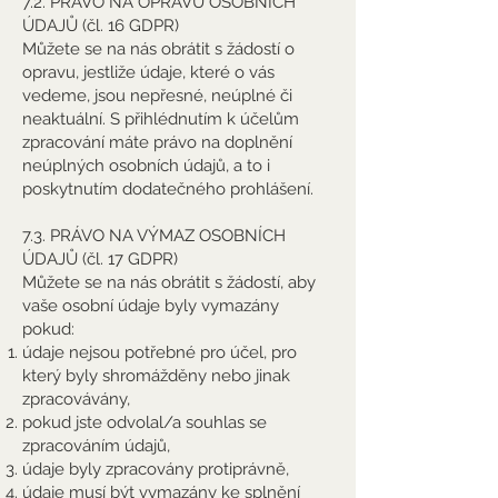
7.2. PRÁVO NA OPRAVU OSOBNÍCH
ÚDAJŮ (čl. 16 GDPR)
Můžete se na nás obrátit s žádostí o
opravu, jestliže údaje, které o vás
vedeme, jsou nepřesné, neúplné či
neaktuální. S přihlédnutím k účelům
zpracování máte právo na doplnění
neúplných osobních údajů, a to i
poskytnutím dodatečného prohlášení.
7.3. PRÁVO NA VÝMAZ OSOBNÍCH
ÚDAJŮ (čl. 17 GDPR)
Můžete se na nás obrátit s žádostí, aby
vaše osobní údaje byly vymazány
pokud:
údaje nejsou potřebné pro účel, pro
který byly shromážděny nebo jinak
zpracovávány,
pokud jste odvolal/a souhlas se
zpracováním údajů,
údaje byly zpracovány protiprávně,
údaje musí být vymazány ke splnění