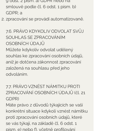
9 odst. 2 písm. a) GDPR nebo na
smlouvě podle čl. 6 odst. 1 písm. b)
GDPR; a
zpracování se provádí automatizovaně.
7.6. PRÁVO KDYKOLIV ODVOLAT SVŮJ
SOUHLAS SE ZPRACOVÁNÍM
OSOBNÍCH ÚDAJŮ
Můžete kdykoliv odvolat udělený
souhlas ke zpracování osobních údajů,
aniž je dotčena zákonnost zpracování
založená na souhlasu před jeho
odvoláním.
7.7. PRÁVO VZNÉST NÁMITKU PROTI
ZPRACOVÁNÍ OSOBNÍCH ÚDAJŮ (čl. 21
GDPR)
Máte právo z důvodů týkajících se vaší
konkrétní situace kdykoli vznést námitku
proti zpracování osobních údajů, které
se vás týkají, na základě čl. 6 odst. 1
písm. e) nebo f), včetně profilování