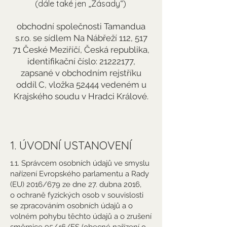
(dále také jen „Zásady“)
obchodní společnosti Tamandua
s.r.o. se sídlem Na Nábřeží 112, 517
71 České Meziříčí, Česká republika,
identifikační číslo:
21222177
,
zapsané v obchodním rejstříku
oddíl C, vložka 52444 vedeném u
Krajského soudu v Hradci Králové.
1. ÚVODNÍ USTANOVENÍ
1.1. Správcem osobních údajů ve smyslu
nařízení Evropského parlamentu a Rady
(EU) 2016/679 ze dne 27. dubna 2016,
o ochraně fyzických osob v souvislosti
se zpracováním osobních údajů a o
volném pohybu těchto údajů a o zrušení
směrnice 95/46/ES (obecné nařízení o