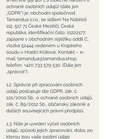
ochraně osobních údajů) (dále jen
„GDPR“) je: obchodní společnost
Tamandua s.r.o., se sídlem Na Nábřeží
112, 517 71 České Meziříčí, Česká
republika, identifikační číslo:
21222177
,
zapsané v obchodním rejstříku oddíl C,
vložka 52444 vedeném u Krajského
soudu v Hradci Králové. Kontakt – e-
mail:
tamandua@tamandua.shop
,
telefon:
+420 733 579 530
. (Dále jen
„správce“).
1.2. Správce při zpracování osobních
údajů postupuje dle GDPR, zák. č.
101/2000 Sb., o ochraně osobních údajů,
zák. č. 89/2012 Sb., občanský zákoník a
dalších souvisejících právní předpisů.
1.3. Níže je uveden výčet osobních
údajů, způsob jejich zpracování, doba, po
kterou jsou vaše osobní údaje