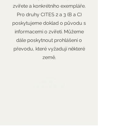
zvířete a konkrétního exempláře.
Pro druhy CITES 2 a 3 (B a C)
poskytujeme doklad o původu s
informacemi o zvířeti. Můžeme
dále poskytnout prohlášení o
převodu, které vyžadují některé
země.
Sbírkové předměty, dekorace a artefakty
Kontaktujte nás:
info@tamandua.shop
Nebo
zde
najdete další
kontaktní informace.