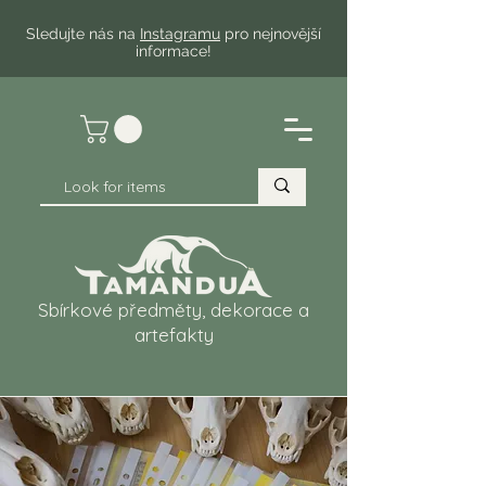
Sledujte nás na
Instagramu
pro nejnovější
informace!
Sbírkové předměty, dekorace a
artefakty