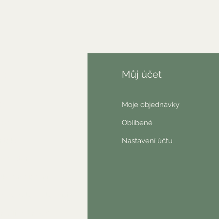
fo
Můj účet
AQ
Moje objednávky
nás
Oblíbené
ntakt
Nastavení účtu
wsletter
ické prohlášení
o nás říkají zákazníci
našli jste něco?