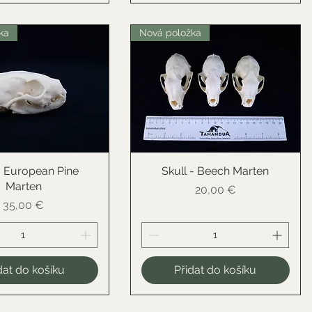
ka
Nová položka
- European Pine
ychlý náhled
Skull - Beech Marten
Rychlý náhled
Marten
Cena
20,00 €
Cena
35,00 €
dat do košíku
Přidat do košíku