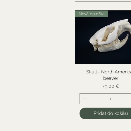
Nová položka
Skull - North Americ
Rychlý náhled
beaver
Cena
79,00 €
Přidat do košíku