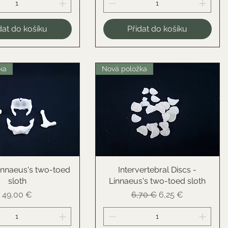
dat do košíku
Přidat do košíku
ka
Nová položka
innaeus's two-toed
ychlý náhled
Intervertebral Discs -
Rychlý náhled
sloth
Linnaeus's two-toed sloth
Cena
Běžná cena
Zvýhodněná cena
49,00 €
6,70 €
6,25 €