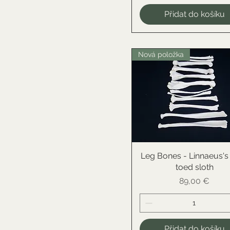
Přidat do košíku
Nová položka
Leg Bones - Linnaeus's
Rychlý náhled
toed sloth
Cena
89,00 €
Přidat do košíku