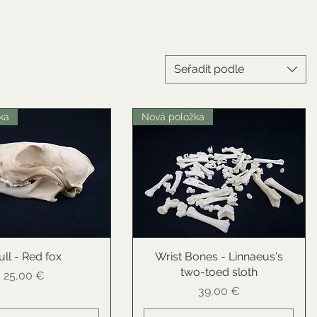
Seřadit podle
ka
Nová položka
ull - Red fox
ychlý náhled
Wrist Bones - Linnaeus's
Rychlý náhled
two-toed sloth
Cena
25,00 €
Cena
39,00 €