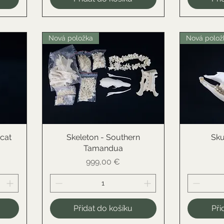
Nová položka
Nová polož
cat
Skeleton - Southern
Rychlý náhled
Sku
R
Tamandua
Cena
999,00 €
Přidat do košíku
Při