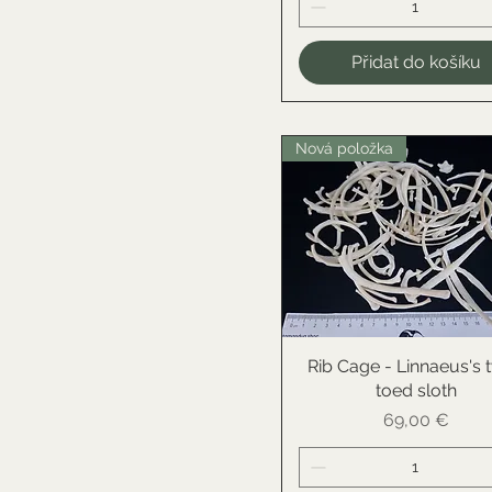
Přidat do košíku
Nová položka
Rib Cage - Linnaeus's 
Rychlý náhled
toed sloth
Cena
69,00 €