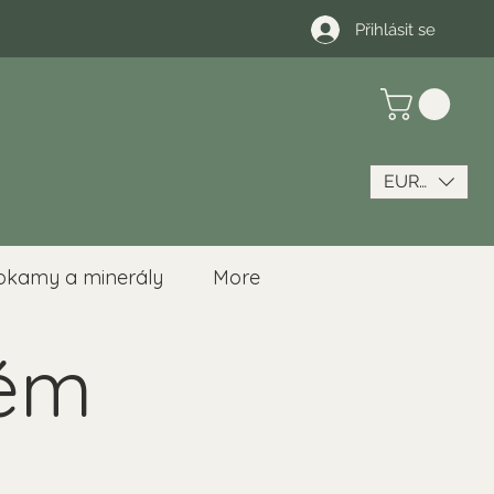
Přihlásit se
EUR (€)
okamy a minerály
More
lém