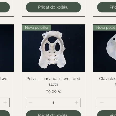
Přidat do košíku
Při
Nová položka
Nová polož
 two-
Pelvis - Linnaeus's two-toed
Rychlý náhled
Clavicle
R
sloth
Cena
99,00 €
Přidat do košíku
Při