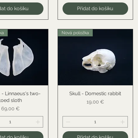
dat do košíku
Přidat do košíku
ka
Nová položka
s - Linnaeus's two-
ychlý náhled
Skull - Domestic rabbit
Rychlý náhled
toed sloth
Cena
19,00 €
Cena
69,00 €
dat do košíku
Přidat do košíku