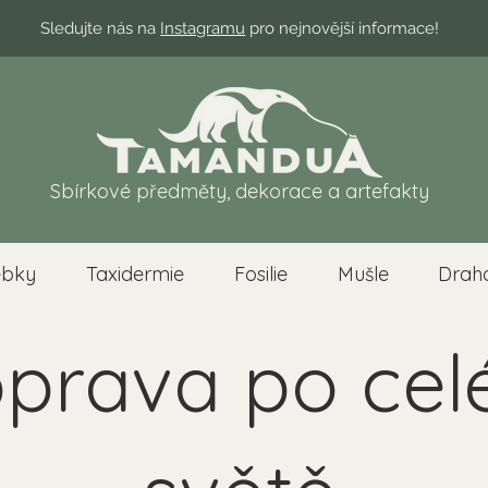
Sledujte nás na
Instagramu
pro nejnovější informace!
Sbírkové předměty, dekorace a artefakty
ebky
Taxidermie
Fosilie
Mušle
Drah
prava po ce