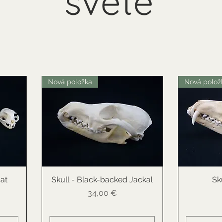
světě
Nová položka
Nová polož
cat
Skull - Black-backed Jackal
Rychlý náhled
Sk
R
Cena
34,00 €