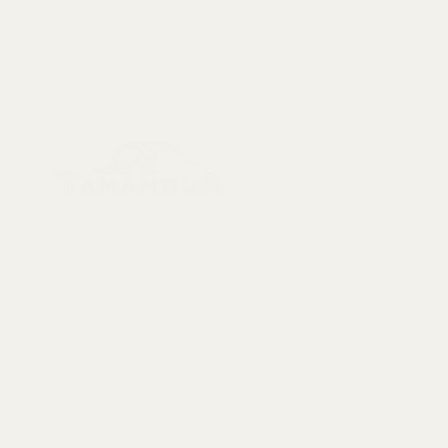
Menu
Sbírkové předměty, dekorace a artefakty
Nové položky
Kostry a lebky
Kontaktujte nás:
Taxidermie
info@tamandua.shop
Fosilie
Nebo
zde
najdete
Mušle
další kontaktní
Drahokamy a mi
informace.
Styl a dekorace