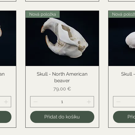
Nová položka
Nová polož
an
Skull - North American
Rychlý náhled
Skull 
R
beaver
Cena
79,00 €
Přidat do košíku
Při