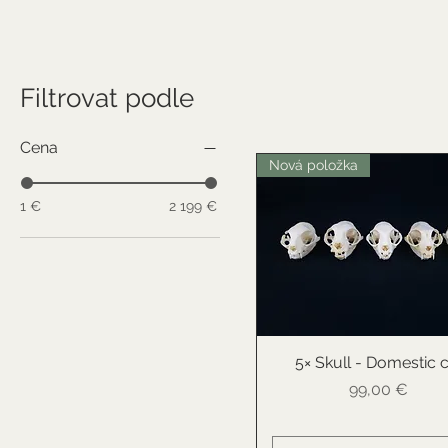
Filtrovat podle
Cena
Nová položka
1 €
2 199 €
5× Skull - Domestic 
Rychlý náhled
Cena
99,00 €