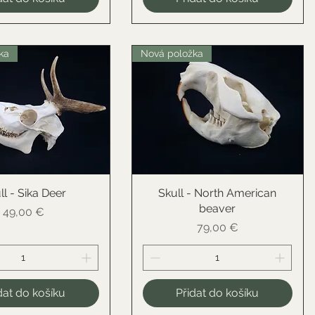
ka
Nová položka
ll - Sika Deer
ychlý náhled
Skull - North American
Rychlý náhled
beaver
Cena
49,00 €
Cena
79,00 €
dat do košíku
Přidat do košíku