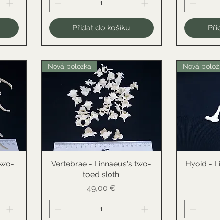
Přidat do košíku
Při
Nová položka
Nová polož
two-
Vertebrae - Linnaeus's two-
Rychlý náhled
Hyoid - L
R
toed sloth
Cena
49,00 €