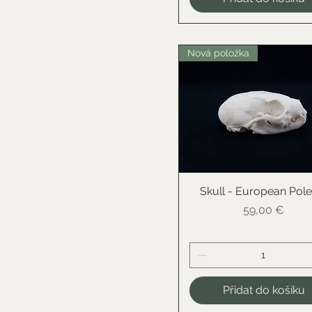
Nová položka
Skull - European Pole
Rychlý náhled
Cena
59,00 €
Přidat do košíku