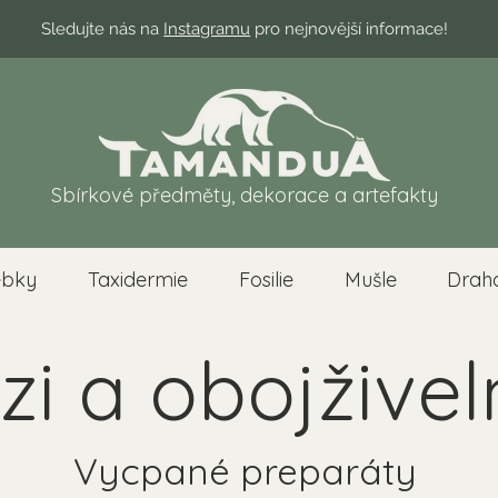
Sledujte nás na
Instagramu
pro nejnovější informace!
Sbírkové předměty, dekorace a artefakty
ebky
Taxidermie
Fosilie
Mušle
Drah
zi a obojživel
Vycpané preparáty