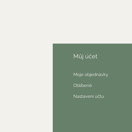
fo
Můj účet
AQ
Moje objednávky
nás
Oblíbené
ntakt
Nastavení účtu
wsletter
ické prohlášení
o nás říkají zákazníci