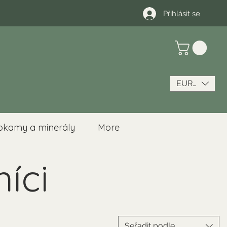
Přihlásit se
EUR (€)
okamy a minerály
More
níci
Seřadit podle