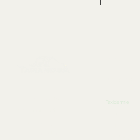
Menu
Sbírkové předměty, dekorace a artefakty
Nové položky
Kostry a lebky
Kontaktujte nás:
Taxidermie
info@tamandua.shop
Fosilie
Nebo
zde
najdete
Mušle
další kontaktní
Drahokamy a mi