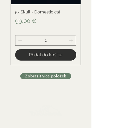
5× Skull - Domestic cat
Skull - Black-backed 
Cena
Cena
99,00 €
34,00 €
Přidat do košíku
Zobrazit více položek
Sbírkové předměty, dekorace a artefakty