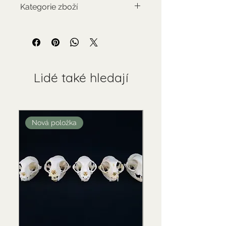
Kategorie zboží
Použitý sbírkový předmět
Lidé také hledají
Nová položka
Nová položka