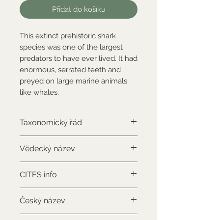
Přidat do košíku
This extinct prehistoric shark
species was one of the largest
predators to have ever lived. It had
enormous, serrated teeth and
preyed on large marine animals
like whales.
Taxonomický řád
Lamniformes
Vědecký název
Otodus megalodon
CITES info
NON-CITES
Český název
Megalodon