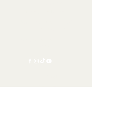
Kontaktujte nás:
info@tamandua.shop
Nebo
zde
najdete další
kontaktní informace.
Sledujte nás na sociálních
sítích:
Ostatní kategorie
Všechny položky
Doprava po celém světě
Šelmy
Kopytníci