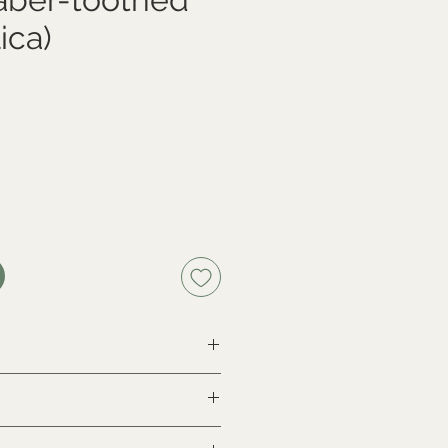
ica)
na