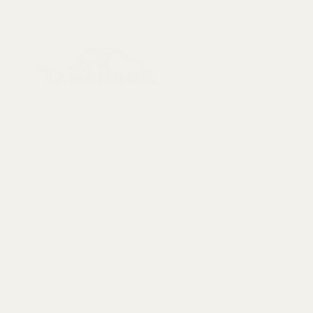
Menu
Sbírkové předměty, dekorace a artefakty
Nové položky
Kostry a lebky
Kontaktujte nás:
Taxidermie
info@tamandua.shop
Fosilie
Nebo
zde
najdete
Mušle
další kontaktní
Drahokamy a mi
informace.
Styl a dekorace
Vzácné položky
Sledujte nás na
Služby