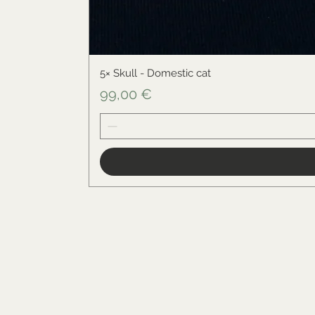
5× Skull - Domestic cat
Cena
99,00 €