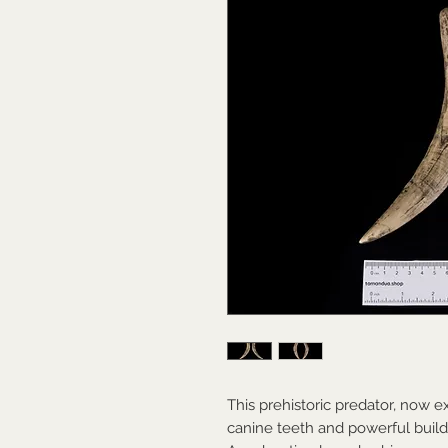
This prehistoric predator, now ex
canine teeth and powerful build.