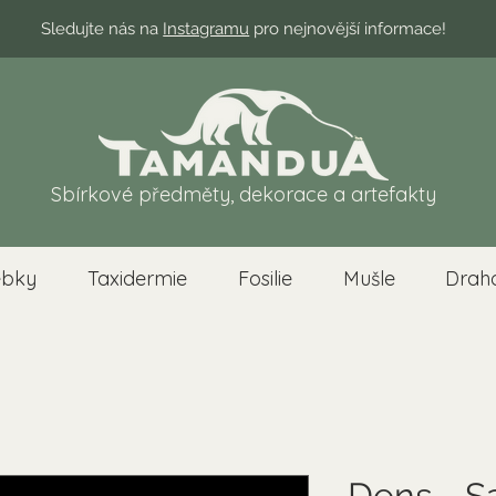
Sledujte nás na
Instagramu
pro nejnovější informace!
Sbírkové předměty, dekorace a artefakty
ebky
Taxidermie
Fosilie
Mušle
Drah
Dens - S