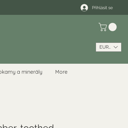
Přihlásit se
EUR (€)
okamy a minerály
More
aber-toothed