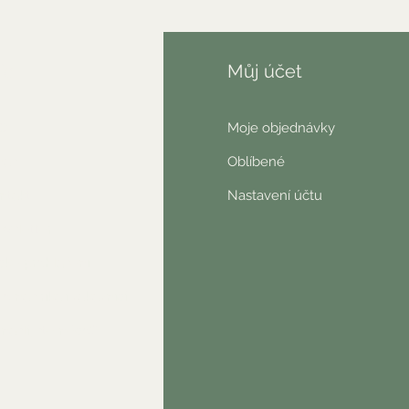
fo
Můj účet
AQ
Moje objednávky
nás
Oblíbené
ntakt
Nastavení účtu
wsletter
ické prohlášení
o nás říkají zákazníci
našli jste něco?