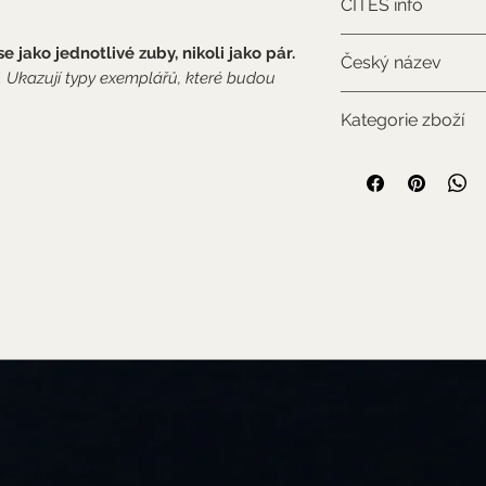
CITES info
NON-CITES
e jako jednotlivé zuby, nikoli jako pár.
Český název
í. Ukazují typy exemplářů, které budou
Tygr šavlozubý
Kategorie zboží
Standardní zboží