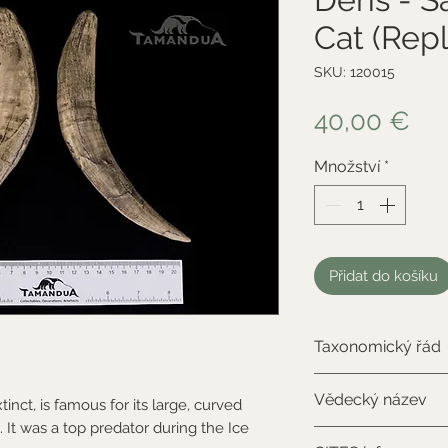
Cat (Repl
SKU: 120015
Ce
40,00 €
Množství
*
Přidat do košíku
Taxonomický řád
Carnivora
Vědecký název
tinct, is famous for its large, curved
 It was a top predator during the Ice
Smilodon fatalis