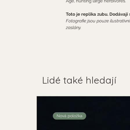
Age, hunting large herbivores.
Toto je replika zubu. Dodávají s
Fotografie jsou pouze ilustrativn
zaslány.
Lidé také hledají
Nová položka