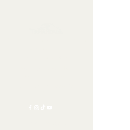
Sbírkové předměty, dekorace a artefakty
Kontaktujte nás:
info@tamandua.shop
Nebo
zde
najdete další
kontaktní informace.
Sledujte nás na sociálních
sítích:
Ostatní kategorie