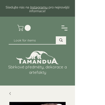
Sledujte nás na
Instagramu
pro nejnovější
informace!
Sbírkové předměty, dekorace a
artefakty