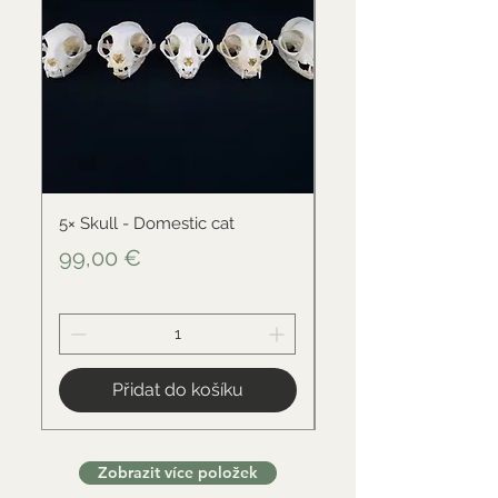
5× Skull - Domestic cat
Skull - Black-backed 
Cena
Cena
99,00 €
34,00 €
Přidat do košíku
Zobrazit více položek