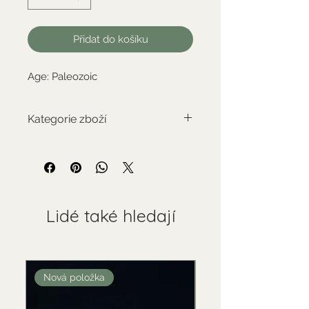
Přidat do košíku
Age: Paleozoic
Kategorie zboží
Standardní zboží
Lidé také hledají
Nová položka
Nová položka