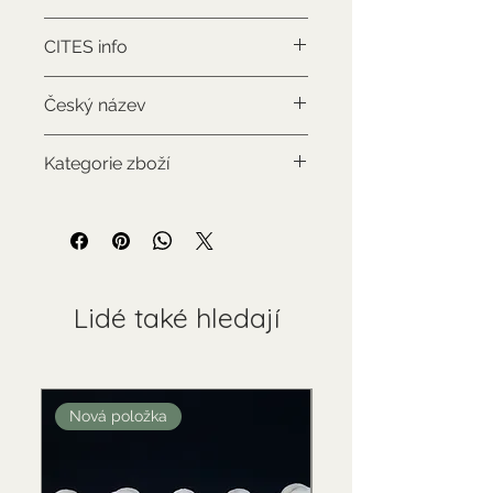
Bubalus bubalis
CITES info
NON-CITES
Český název
Buvol vodní
Kategorie zboží
Standardní zboží
Lidé také hledají
Nová položka
Nová položka