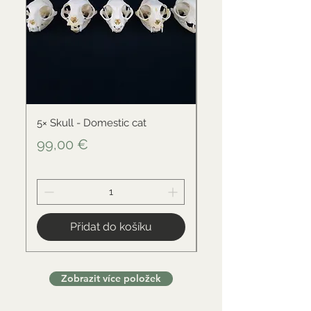
5× Skull - Domestic cat
Skull - Black-backed 
Cena
Cena
99,00 €
34,00 €
Přidat do košíku
Zobrazit více položek