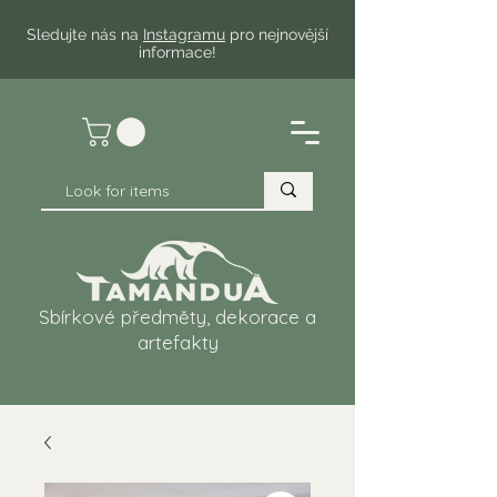
Sledujte nás na
Instagramu
pro nejnovější
informace!
Sbírkové předměty, dekorace a
artefakty