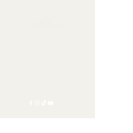
Sbírkové předměty, dekorace a artefakty
Kontaktujte nás:
info@tamandua.shop
Nebo
zde
najdete další
kontaktní informace.
Sledujte nás na sociálních
sítích:
Ostatní kategorie
Všechny položky