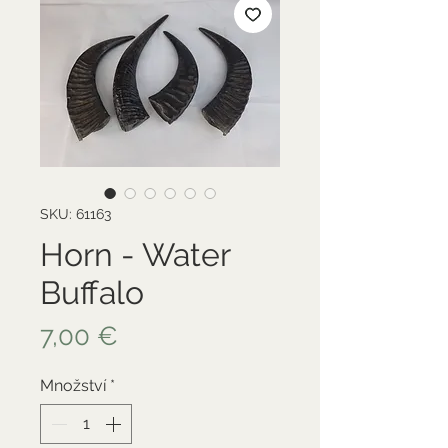
SKU: 61163
Horn - Water
Buffalo
Cena
7,00 €
Množství
*