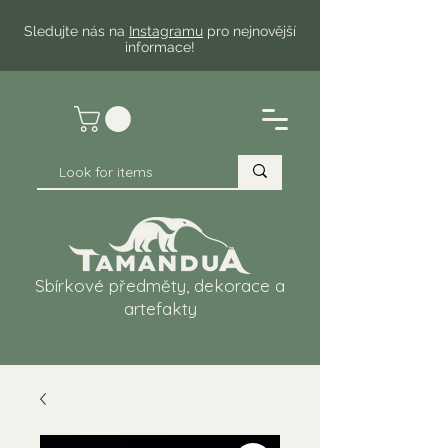
Sledujte nás na
Instagramu
pro nejnovější
informace!
Sbírkové předměty, dekorace a
artefakty