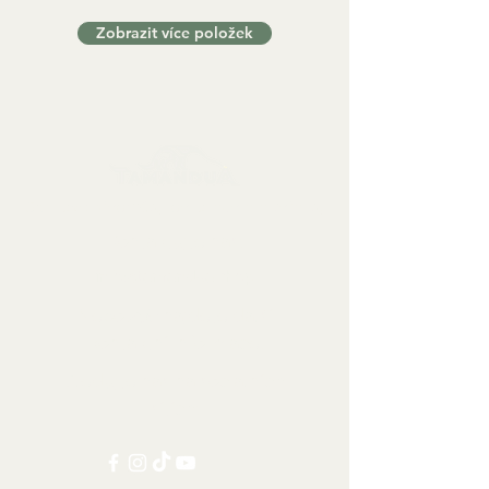
Zobrazit více položek
Sbírkové předměty, dekorace a artefakty
Kontaktujte nás:
info@tamandua.shop
Nebo
zde
najdete další
kontaktní informace.
Sledujte nás na sociálních
sítích: