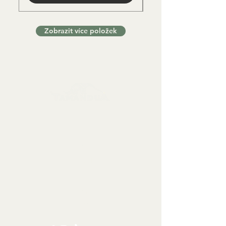
Zobrazit více položek
Sbírkové předměty, dekorace a artefakty
Kontaktujte nás:
info@tamandua.shop
Nebo
zde
najdete další
kontaktní informace.
Sledujte nás na sociálních
sítích: