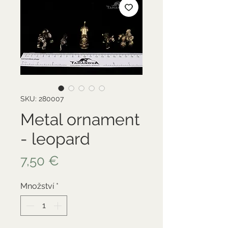
SKU: 280007
Metal ornament
- leopard
Cena
7,50 €
Množství
*