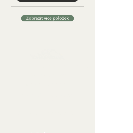
Zobrazit více položek
Sbírkové předměty, dekorace a artefakty
Kontaktujte nás:
info@tamandua.shop
Nebo
zde
najdete další
kontaktní informace.
Sledujte nás na sociálních
sítích: