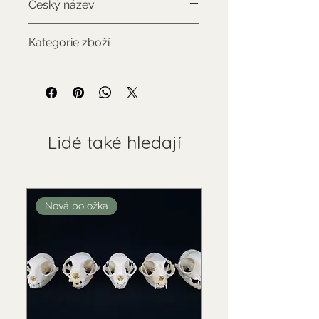
Český název
legálním původu
Antilopa jelení
Kategorie zboží
Použitý sbírkový předmět
Lidé také hledají
Nová položka
Nová položka