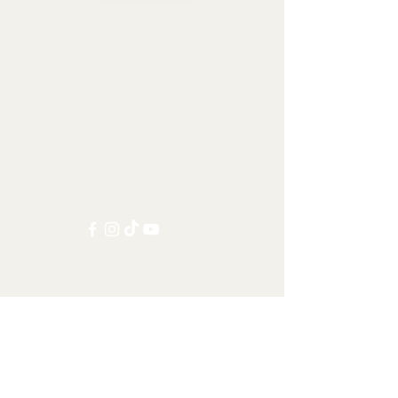
Sbírkové předměty, dekorace a artefakty
Kontaktujte nás:
info@tamandua.shop
Nebo
zde
najdete další
kontaktní informace.
Sledujte nás na sociálních
sítích:
Ostatní kategorie
Všechny položky
Doprava po celém světě
Šelmy