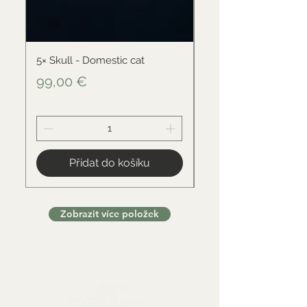
5× Skull - Domestic cat
Skull - Black-backed 
Cena
Cena
99,00 €
34,00 €
Přidat do košíku
Zobrazit více položek