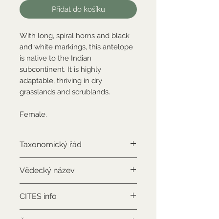
Přidat do košíku
With long, spiral horns and black
and white markings, this antelope
is native to the Indian
subcontinent. It is highly
adaptable, thriving in dry
grasslands and scrublands.
Female.
Taxonomický řád
Artiodactyla
Vědecký název
Antilope cervicapra
CITES info
CITES III., má potvrzení o