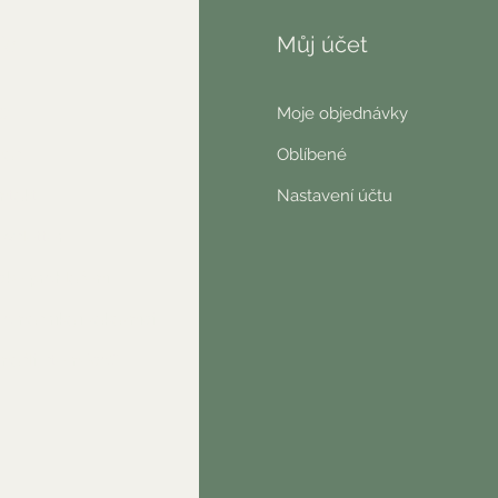
fo
Můj účet
AQ
Moje objednávky
nás
Oblíbené
ntakt
Nastavení účtu
wsletter
ické prohlášení
o nás říkají zákazníci
našli jste něco?