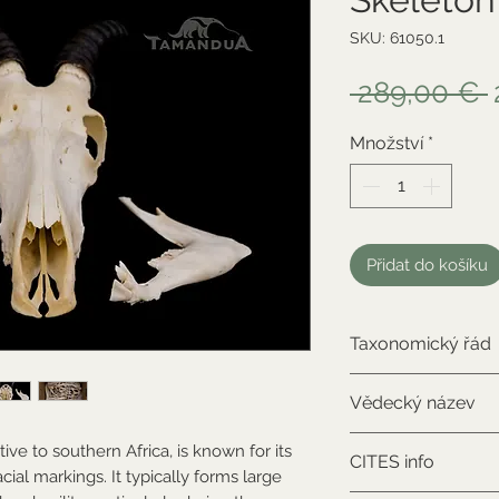
SKU: 61050.1
 289,00 € 
Množství
*
Přidat do košíku
Taxonomický řád
Artiodactyla
Vědecký název
Damaliscus pygargu
ve to southern Africa, is known for its
CITES info
ial markings. It typically forms large