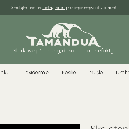
Sledujte nás na
Instagramu
pro nejnovější informace!
Sbírkové předměty, dekorace a artefakty
ebky
Taxidermie
Fosilie
Mušle
Drah
Skeleton