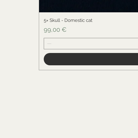
5× Skull - Domestic cat
Cena
99,00 €