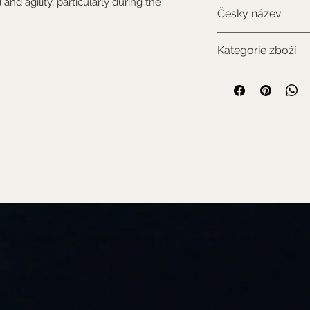
and agility, particularly during the
CITES II., má pot
Český název
Buvolec běločelý
Kategorie zboží
Použitý sbírkový