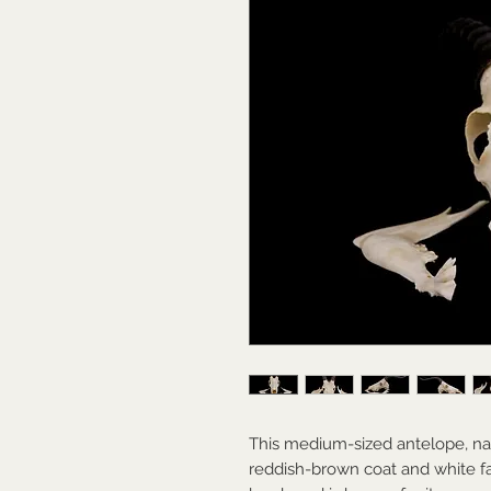
This medium-sized antelope, nati
reddish-brown coat and white fac