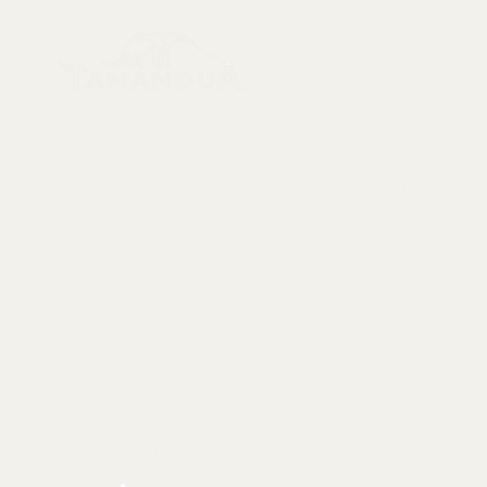
Menu
Sbírkové předměty, dekorace a artefakty
Nové položky
Kostry a lebky
Kontaktujte nás:
Taxidermie
info@tamandua.shop
Fosilie
Nebo
zde
najdete
Mušle
další kontaktní
Drahokamy a mi
informace.
Styl a dekorace
Vzácné položky
Sledujte nás na
Služby
sociálních sítích:
Významné prod