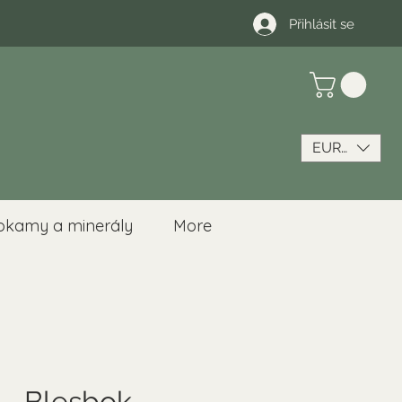
Přihlásit se
EUR (€)
okamy a minerály
More
 - Blesbok