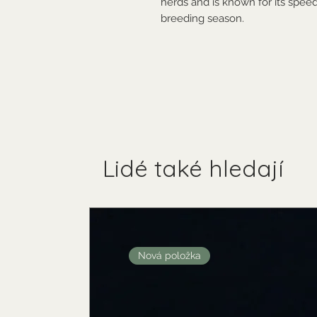
herds and is known for its speed 
breeding season.
Lidé také hledají
Nová položka