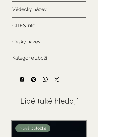
Rodentia
Vědecký název
Cricetomys emini
CITES info
NON-CITES
Český název
Krysa velká
Kategorie zboží
Použitý sbírkový předmět
Lidé také hledají
Nová položka
Nová položka