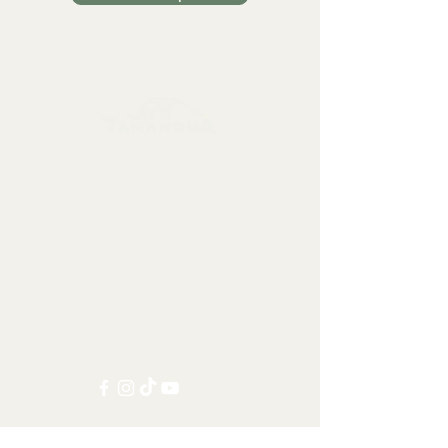
Sbírkové předměty, dekorace a artefakty
Kontaktujte nás:
info@tamandua.shop
Nebo
zde
najdete další
kontaktní informace.
Sledujte nás na sociálních
sítích:
Ostatní kategorie