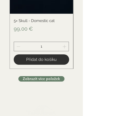
5× Skull - Domestic cat
Skull - Black-backed 
Cena
Cena
99,00 €
34,00 €
Přidat do košíku
Zobrazit více položek