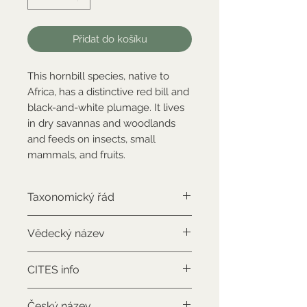
Přidat do košíku
This hornbill species, native to
Africa, has a distinctive red bill and
black-and-white plumage. It lives
in dry savannas and woodlands
and feeds on insects, small
mammals, and fruits.
Taxonomický řád
Bucerotiformes
Vědecký název
Lophoceros alboterminatus
CITES info
NON-CITES
Český název