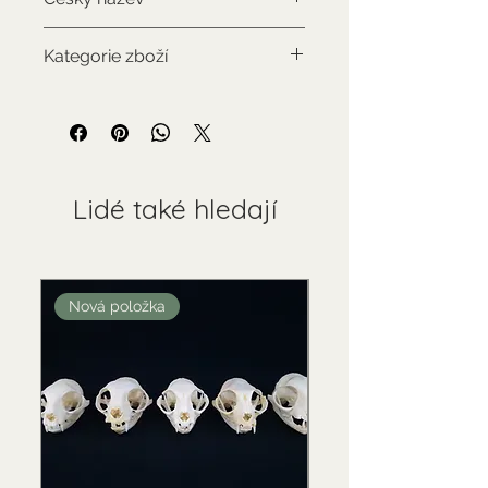
Zoborožec korunkatý
Kategorie zboží
Použitý sbírkový předmět
Lidé také hledají
Nová položka
Nová položka