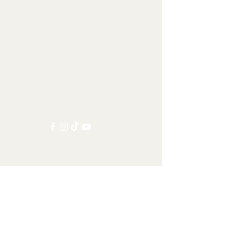
Sbírkové předměty, dekorace a artefakty
Kontaktujte nás:
info@tamandua.shop
Nebo
zde
najdete další
kontaktní informace.
Sledujte nás na sociálních
sítích:
Ostatní kategorie
Všechny položky
Doprava po celém světě
Šelmy