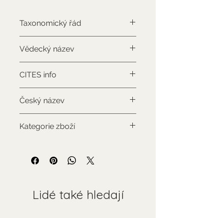
Taxonomický řád
Artiodactyla
Vědecký název
Hippotragus equinus
CITES info
NON-CITES
Český název
Antilopa koňská
Kategorie zboží
Použitý sbírkový předmět
Lidé také hledají