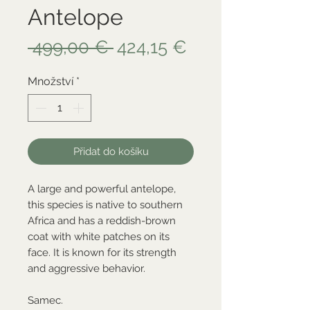
Antelope
Běžná
Zvýhodněná
 499,00 € 
424,15 €
cena
cena
Množství
*
Přidat do košíku
A large and powerful antelope,
this species is native to southern
Africa and has a reddish-brown
coat with white patches on its
face. It is known for its strength
and aggressive behavior.
Samec.