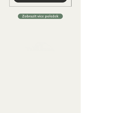
Zobrazit více položek
Sbírkové předměty, dekorace a artefakty
Kontaktujte nás:
info@tamandua.shop
Nebo
zde
najdete další
kontaktní informace.
Sledujte nás na sociálních
sítích: