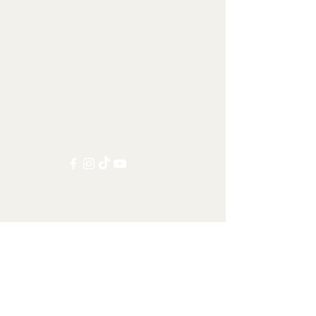
Kontaktujte nás:
info@tamandua.shop
Nebo
zde
najdete další
kontaktní informace.
Sledujte nás na sociálních
sítích:
Ostatní kategorie
Všechny položky
Doprava po celém světě
Šelmy
Kopytníci