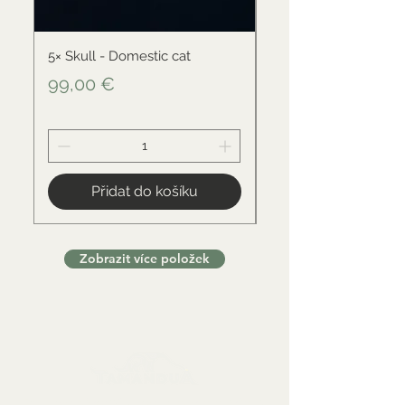
5× Skull - Domestic cat
Skull - Black-backed 
Cena
Cena
99,00 €
34,00 €
Přidat do košíku
Zobrazit více položek
Sbírkové předměty, dekorace a artefakty