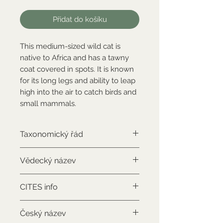
Přidat do košíku
This medium-sized wild cat is
native to Africa and has a tawny
coat covered in spots. It is known
for its long legs and ability to leap
high into the air to catch birds and
small mammals.
Taxonomický řád
Carnivora
Vědecký název
Caracal caracal
CITES info
CITES II., má potvrzení o
Český název
legálním původu