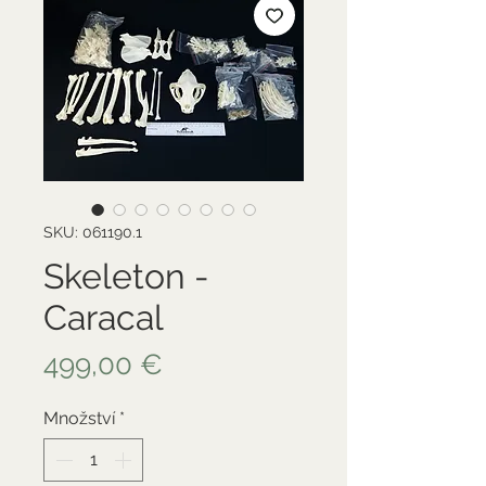
SKU: 061190.1
Skeleton -
Caracal
Cena
499,00 €
Množství
*