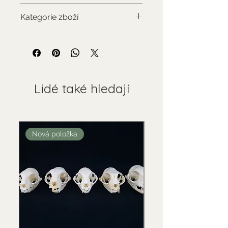
Karakal
Kategorie zboží
Použitý sbírkový předmět
Lidé také hledají
Nová položka
Nová položka