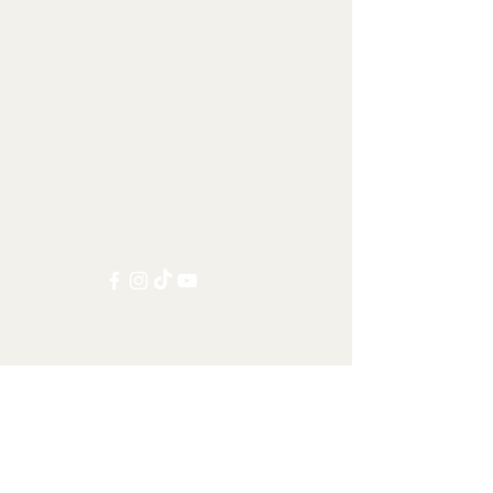
Sbírkové předměty, dekorace a artefakty
Kontaktujte nás:
info@tamandua.shop
Nebo
zde
najdete další
kontaktní informace.
Sledujte nás na sociálních
sítích:
Ostatní kategorie
Všechny položky
Doprava po celém světě
Šelmy