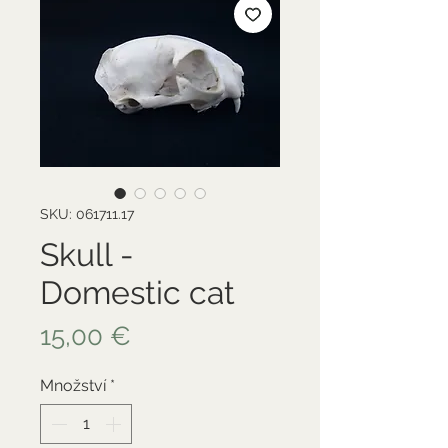
SKU: 061711.17
Skull -
Domestic cat
Cena
15,00 €
Množství
*