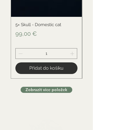
5× Skull - Domestic cat
Skull - Black-backed 
Cena
Cena
99,00 €
34,00 €
Přidat do košíku
Zobrazit více položek