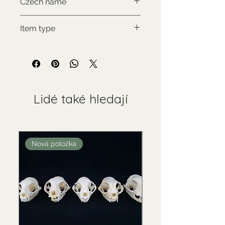
Czech name
Kočka domácí
Item type
Used collectable
Lidé také hledají
Nová položka
Nová položka