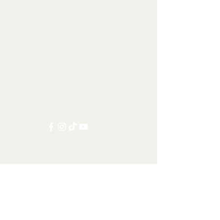
Sbírkové předměty, dekorace a artefakty
Kontaktujte nás:
info@tamandua.shop
Nebo
zde
najdete další
kontaktní informace.
Sledujte nás na sociálních
sítích:
Ostatní kategorie
Všechny položky
Doprava po celém světě
Šelmy