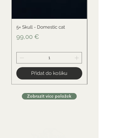
5× Skull - Domestic cat
Skull - Black-backed 
Cena
Cena
99,00 €
34,00 €
Přidat do košíku
Zobrazit více položek