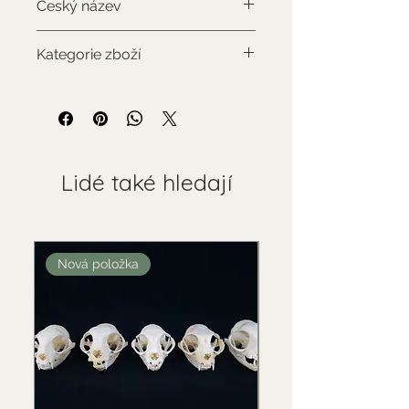
Český název
Los americký
Kategorie zboží
Použitý sbírkový předmět
Lidé také hledají
Nová položka
Nová položka