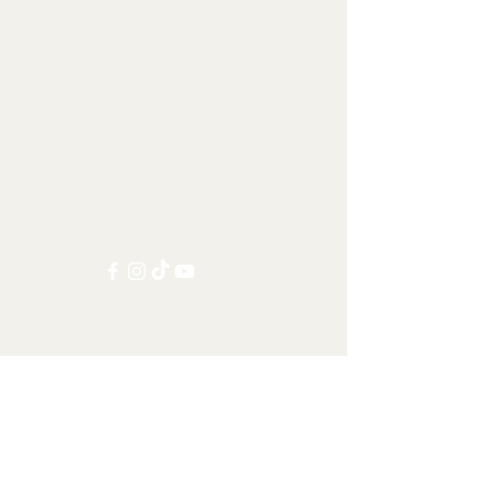
Sbírkové předměty, dekorace a artefakty
Kontaktujte nás:
info@tamandua.shop
Nebo
zde
najdete další
kontaktní informace.
Sledujte nás na sociálních
sítích:
Ostatní kategorie
Všechny položky
Doprava po celém světě
Šelmy