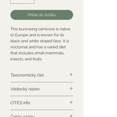
Přidat do košíku
This burrowing carnivore is native
to Europe and is known for its
black and white striped face. It is
nocturnal and has a varied diet
that includes small mammals,
insects, and fruits.
Taxonomický řád
Carnivora
Vědecký název
Meles meles
CITES info
NON-CITES
Český název