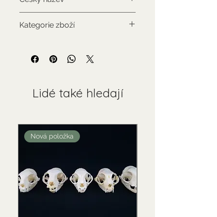
Jezevec lesní
Kategorie zboží
Použitý sbírkový předmět
Lidé také hledají
Nová položka
Nová položka