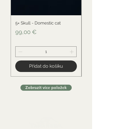
5× Skull - Domestic cat
Skull - Black-backed 
Cena
Cena
99,00 €
34,00 €
Přidat do košíku
Zobrazit více položek