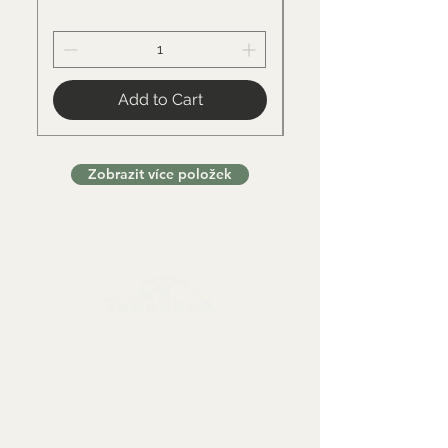
Add to Cart
Zobrazit více položek
Sbírkové předměty, dekorace a artefakty
Kontaktujte nás:
info@tamandua.shop
Nebo
zde
najdete další