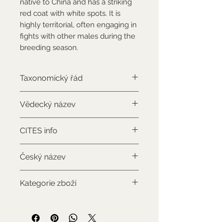
native to China and has a striking
red coat with white spots. It is
highly territorial, often engaging in
fights with other males during the
breeding season.
Taxonomický řád
Artiodactyla
Vědecký název
Muntiacus reevesi
CITES info
NON-CITES
Český název
Muntžak malý
Kategorie zboží
Použitý sbírkový předmět