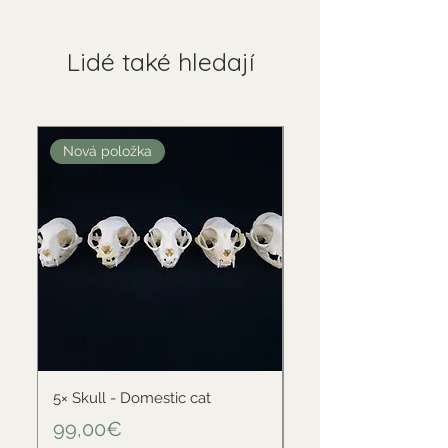
Lidé také hledají
Nová položka
Nová položka
5× Skull - Domestic cat
Skull - Black-backed 
Price
Price
99,00€
34,00€