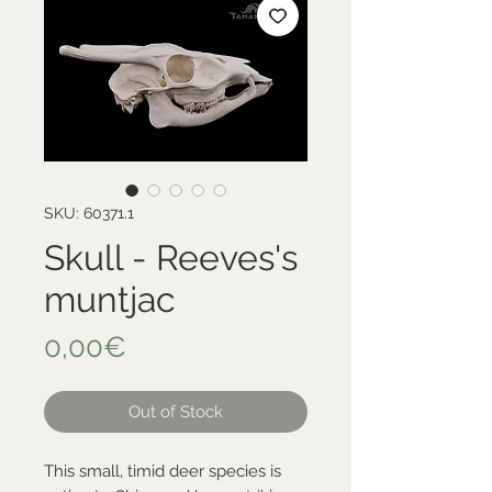
SKU: 60371.1
Skull - Reeves's
muntjac
Price
0,00€
Out of Stock
This small, timid deer species is