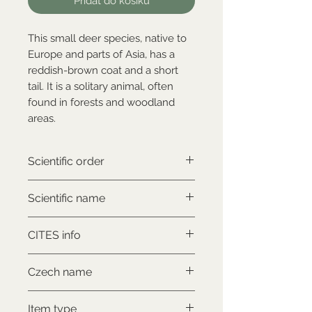
Přidat do košíku
This small deer species, native to
Europe and parts of Asia, has a
reddish-brown coat and a short
tail. It is a solitary animal, often
found in forests and woodland
areas.
Scientific order
Artiodactyla
Scientific name
Capreolus capreolus
CITES info
NON-CITES
Czech name
Srnec obecný
Item type