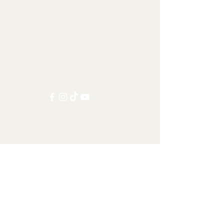
info@tamandua.shop
Nebo
zde
najdete další
kontaktní informace.
Sledujte nás na sociálních
sítích:
Ostatní kategorie
Všechny položky
Doprava po celém světě
Šelmy
Kopytníci
Primáti