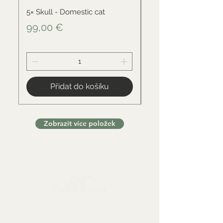
5× Skull - Domestic cat
Skull - Black-backed 
Cena
Cena
99,00 €
34,00 €
Přidat do košíku
Zobrazit více položek
Sbírkové předměty, dekorace a artefakty
Kontaktujte nás: