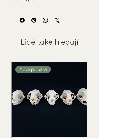
Used collectable
Lidé také hledají
Nová položka
Nová položka