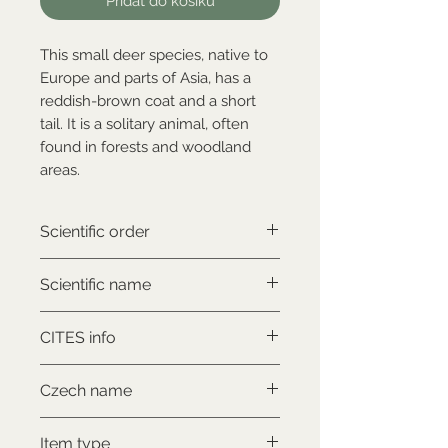
Přidat do košíku
This small deer species, native to
Europe and parts of Asia, has a
reddish-brown coat and a short
tail. It is a solitary animal, often
found in forests and woodland
areas.
Scientific order
Artiodactyla
Scientific name
Capreolus capreolus
CITES info
NON-CITES
Czech name
Srnec obecný
Item type