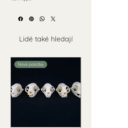
Used collectable
Lidé také hledají
Nová položka
Nová položka