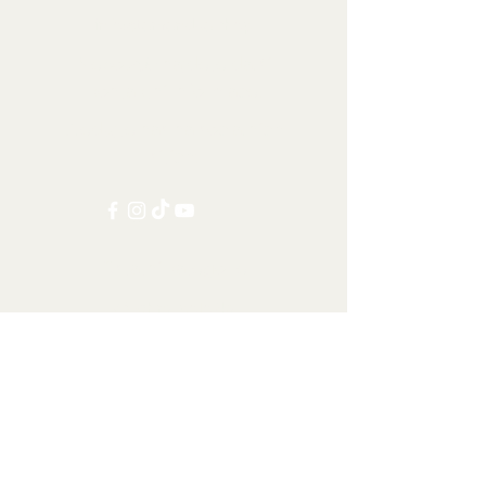
info@tamandua.shop
Nebo
zde
najdete další
kontaktní informace.
Sledujte nás na sociálních
sítích:
Ostatní kategorie
Všechny položky
Doprava po celém světě
Šelmy
Kopytníci
Primáti