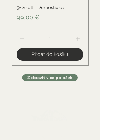
5× Skull - Domestic cat
Skull - Black-backed 
Cena
Cena
99,00 €
34,00 €
Přidat do košíku
Zobrazit více položek
Sbírkové předměty, dekorace a artefakty
Kontaktujte nás: