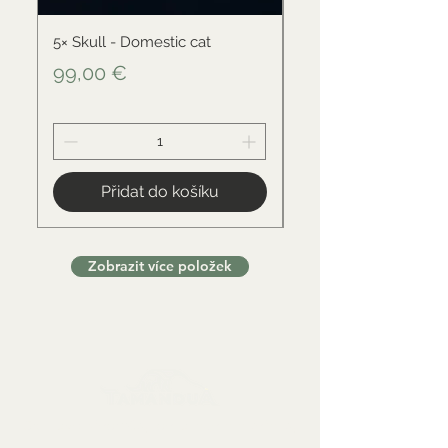
5× Skull - Domestic cat
Skull - Black-backed 
Cena
Cena
99,00 €
34,00 €
Přidat do košíku
Zobrazit více položek
Sbírkové předměty, dekorace a artefakty