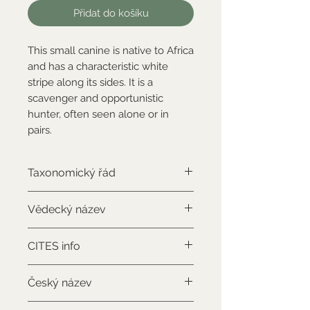
Přidat do košíku
This small canine is native to Africa
and has a characteristic white
stripe along its sides. It is a
scavenger and opportunistic
hunter, often seen alone or in
pairs.
Taxonomický řád
Carnivora
Vědecký název
Canis adustus
CITES info
NON-CITES
Český název
Šakal pruhovaný