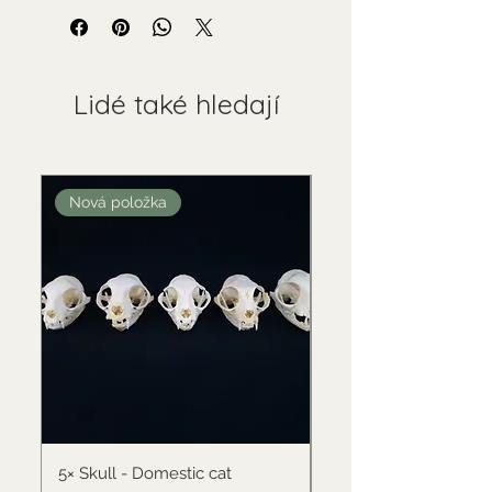
Lidé také hledají
Nová položka
Nová položka
5× Skull - Domestic cat
Skull - Black-backed 